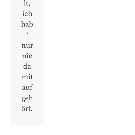
lt,
ich
hab
‘
nur
nie
da
mit
auf
geh
ört.