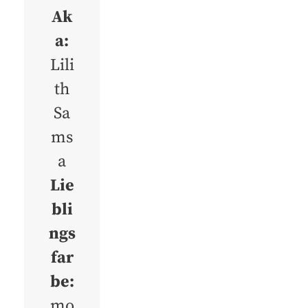
Ak
a:
Lili
th
Sa
ms
a
Lie
bli
ngs
far
be:
mo