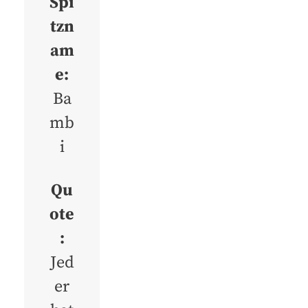
Spi
tzn
am
e:
Ba
mb
i
Qu
ote
:
Jed
er