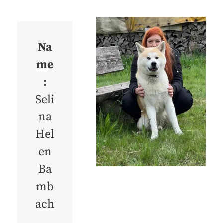
Na
me
:
Seli
na
Hel
en
Ba
mb
ach