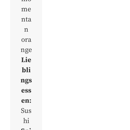
me
nta
n
ora
nge
Lie
bli
ngs
ess
en:
Sus
hi