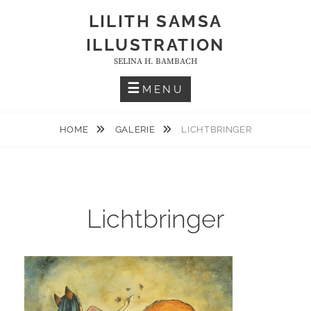
Skip
LILITH SAMSA
to
ILLUSTRATION
content
SELINA H. BAMBACH
MENU
HOME
GALERIE
LICHTBRINGER
Lichtbringer