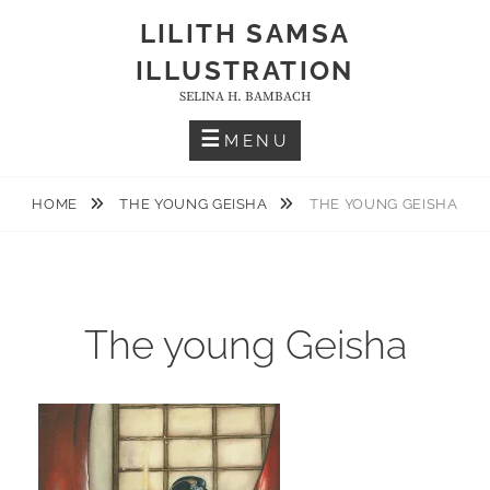
Skip
LILITH SAMSA
to
ILLUSTRATION
content
SELINA H. BAMBACH
MENU
HOME
THE YOUNG GEISHA
THE YOUNG GEISHA
The young Geisha