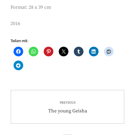
Format: 28 x 39 cm
2016
Teilen mit:
Beitragsnavigation
PREVIOUS
Previous
The young Geisha
post: